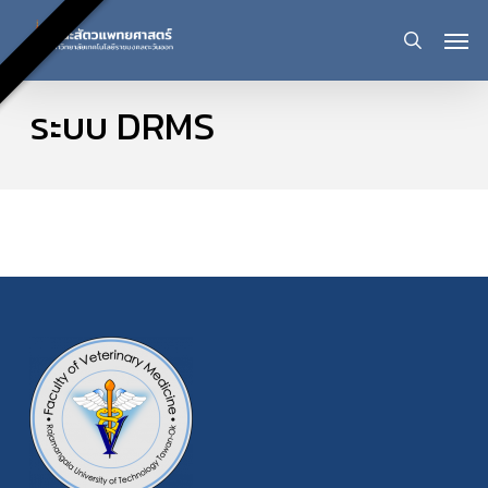
Skip
Men
sear
to
ระบบ DRMS
main
content