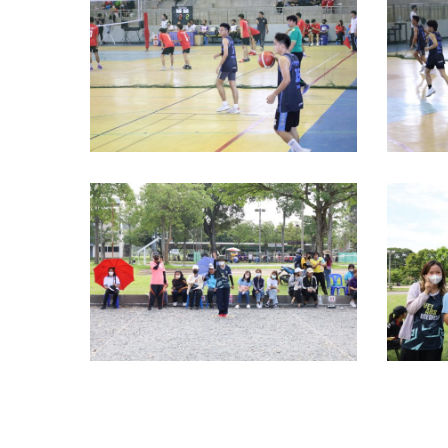
ของ
ของ
IMG_1886
IMG_188
สำเนา
สำเนา
ของ
ของ
IMG_1656
IMG_169