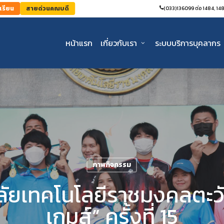
เรียน
สายด่วนคณบดี
(033)136099 ต่อ 1484, 14
หน้าแรก
เกี่ยวกับเรา
ระบบบริการบุคลากร
ภาพกิจกรรม
ลัยเทคโนโลยีราชมงคลตะ
เกมส์” ครั้งที่ 15