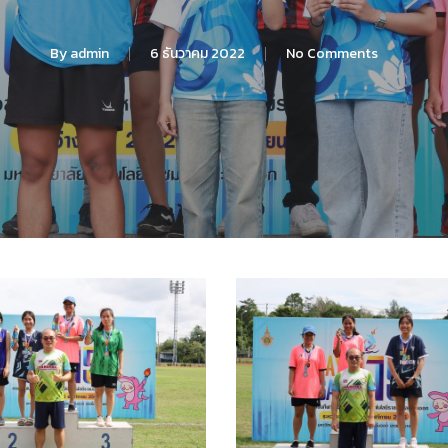
By
admin
6 ธันวาคม 2022
No Comments
สำเนา
ของ
1
IMG_3683