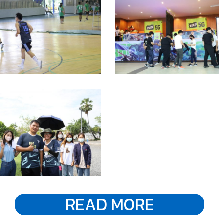
ของ
8
IMG_1778
6
READ MORE