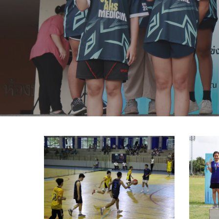
สำเนา
สำเนา
ของ
ของ
IMG_3711
IMG_369