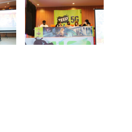
ของ
IMG_1763