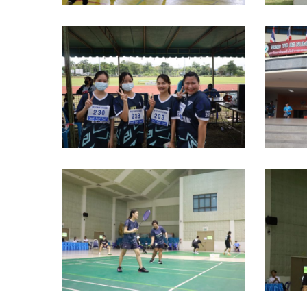
สำเนา
สำเนา
ของ
ของ
IMG_3590
IMG_024
สำเนา
สำเนา
ของ
ของ
IMG_0136
IMG_010